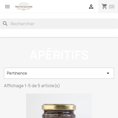
shopping_cart


(0)
search
APÉRITIFS

Pertinence
Affichage 1-5 de 5 article(s)