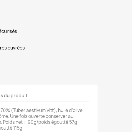
écurisés
ures ouvrées
ls du produit
 70% (Tuber aestivum Vitt), huile d’olive
rôme. Une fois ouverte conserver au
rs. Poids net : 90g/poids égoutté 57g
goutté 115g.