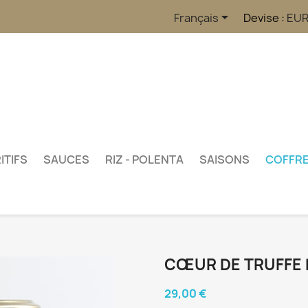

Français
Devise :
EUR
ITIFS
SAUCES
RIZ - POLENTA
SAISONS
COFFR
CŒUR DE TRUFFE 
29,00 €