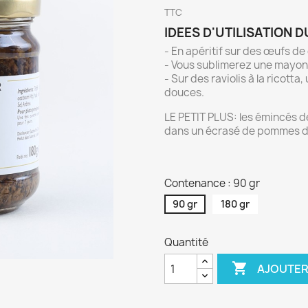
TTC
IDEES D'UTILISATION 
- En apéritif sur des œufs de c
- Vous sublimerez une mayonn
- Sur des raviolis à la ricott
douces.
LE PETIT PLUS: les émincés de t
dans un écrasé de pommes de 
Contenance : 90 gr
90 gr
180 gr
Quantité

AJOUTER