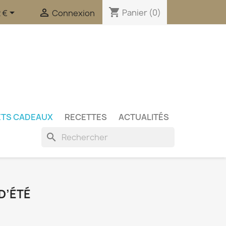
shopping_cart


Panier
(0)
 €
Connexion
ETS CADEAUX
RECETTES
ACTUALITÉS
search
D’ÉTÉ