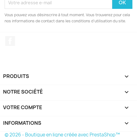
Vous pouvez vous désinscrire à tout moment. Vous trouverez pour cela
nos informations de contact dans les conditions d'utilisation du site.
Facebook
PRODUITS

NOTRE SOCIÉTÉ

VOTRE COMPTE

INFORMATIONS
keyboard_arrow_down
© 2026 - Boutique en ligne créée avec PrestaShop™